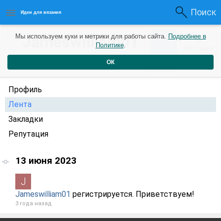
Поиск
Идеи для вязания
0
Jameswilliam01
Мы используем куки и метрики для работы сайта.
Подробнее в
0
3
Политике
.
Рейтинг
Репутация
года назад
ОК
Профиль
Лента
Закладки
Репутация
13 июня 2023
Jameswilliam01
регистрируется. Приветствуем!
3 года назад