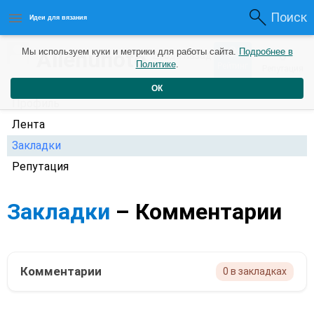
Поиск
Идеи для вязания
0
Allenunoto
Мы используем куки и метрики для работы сайта.
Подробнее в
0
2 года назад
Политике
.
Рейтинг
Репутация
ОК
Профиль
Лента
Закладки
Репутация
Закладки
– Комментарии
Комментарии
0 в закладках