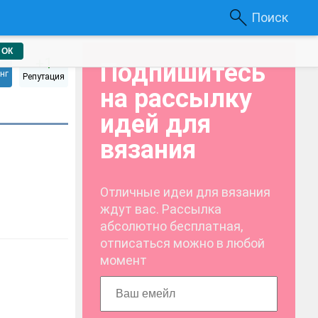
Поиск
ОК
6
+1
Подпишитесь
нг
Репутация
на рассылку
идей для
вязания
Отличные идеи для вязания
ждут вас. Рассылка
абсолютно бесплатная,
отписаться можно в любой
момент