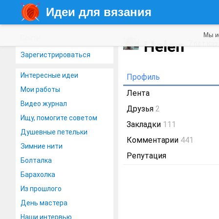
Идеи для вязания
Мы и
Войти
Helen
7 лет на
Зарегистрироваться
Интересные идеи
Профиль
Мои работы
Лента
Видео журнал
Друзья
2
Ищу, помогите советом
Закладки
111
Душевные петельки
Комментарии
441
Зимние нити
Репутация
Болталка
Барахолка
Из прошлого
День мастера
Наши интервью