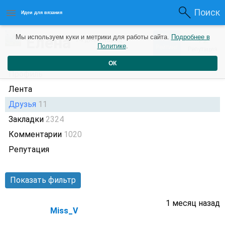
Поиск
Идеи для вязания
407
Елена
Мы используем куки и метрики для работы сайта.
Подробнее в
+2
14 дней назад
Политике
.
Рейтинг
Репутация
ОК
Профиль
Лента
Друзья
11
Закладки
2324
Комментарии
1020
Репутация
Показать фильтр
1 месяц назад
Miss_V