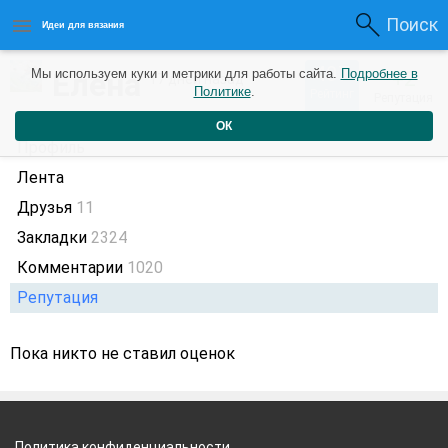
Поиск
Идеи для вязания
407
Елена
Мы используем куки и метрики для работы сайта.
Подробнее в
+2
17 дней назад
Политике
.
Рейтинг
Репутация
ОК
Профиль
Лента
Друзья
11
Закладки
2324
Комментарии
1020
Репутация
Пока никто не ставил оценок
Политика конфиденциальности