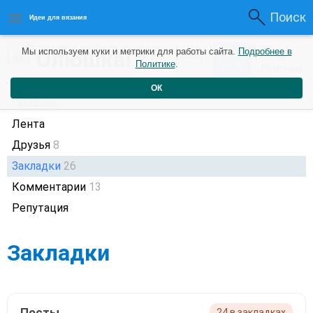
Поиск
Идеи для вязания
38
Олюшка!
Мы используем куки и метрики для работы сайта.
Подробнее в
0
10 дней назад
Политике
.
Рейтинг
Репутация
ОК
Профиль
Лента
Друзья
8
Закладки
26
Комментарии
13
Репутация
Закладки
Посты
24 в закладках