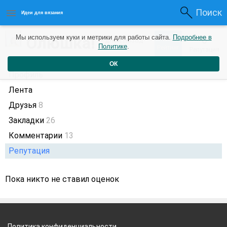
Поиск
Идеи для вязания
38
Олюшка!
Мы используем куки и метрики для работы сайта.
Подробнее в
0
9 дней назад
Политике
.
Рейтинг
Репутация
ОК
Профиль
Лента
Друзья
8
Закладки
26
Комментарии
13
Репутация
Пока никто не ставил оценок
Политика конфиденциальности