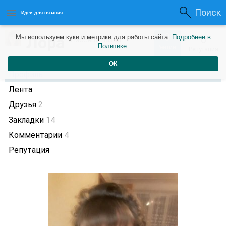
Поиск
Идеи для вязания
0
Лора
Мы используем куки и метрики для работы сайта.
Подробнее в
0
3 месяца назад
Политике
.
Рейтинг
Репутация
ОК
Профиль
Лента
Друзья
2
Закладки
14
Комментарии
4
Репутация