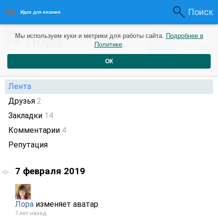
Поиск
Идеи для вязания
0
Лора
Мы используем куки и метрики для работы сайта.
Подробнее в
0
3 месяца назад
Политике
.
Рейтинг
Репутация
ОК
Профиль
Лента
Друзья
2
Закладки
14
Комментарии
4
Репутация
7 февраля 2019
Лора
изменяет аватар
7 лет назад