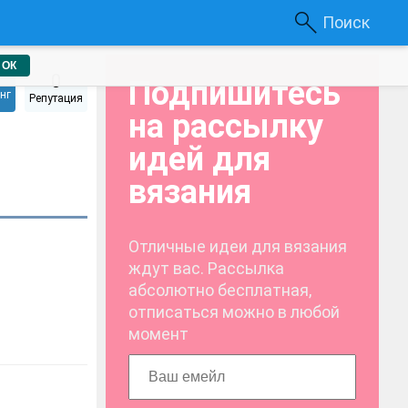
Поиск
ОК
0
Подпишитесь
нг
Репутация
на рассылку
идей для
вязания
Отличные идеи для вязания
ждут вас. Рассылка
абсолютно бесплатная,
отписаться можно в любой
момент