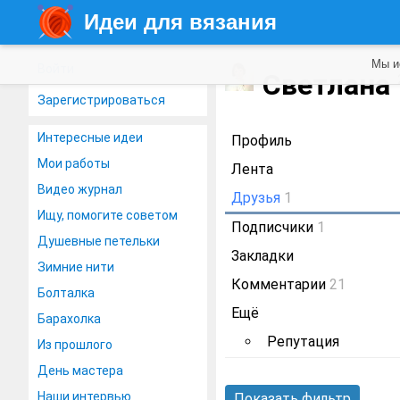
Идеи для вязания
Мы и
Войти
Светлана
Зарегистрироваться
Интересные идеи
Профиль
Мои работы
Лента
Видео журнал
Друзья
1
Ищу, помогите советом
Подписчики
1
Душевные петельки
Закладки
Зимние нити
Комментарии
21
Болталка
Ещё
Барахолка
Репутация
Из прошлого
День мастера
Наши интервью
Показать фильтр