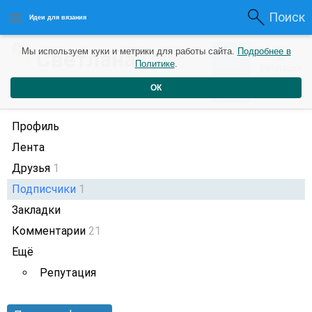
Поиск
Идеи для вязания
1
Светлана
Мы используем куки и метрики для работы сайта.
Подробнее в
0
2 месяца
Политике
.
Рейтинг
Репутация
назад
ОК
Профиль
Лента
Друзья
1
Подписчики
1
Закладки
Комментарии
21
Ещё
Репутация