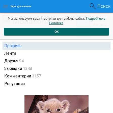
Поиск
Идеи для вязания
1076
Monaliona
Мы используем куки и метрики для работы сайта.
Подробнее в
+5
10 месяцев
Политике
.
Рейтинг
Репутация
назад
ОК
Профиль
Лента
Друзья
94
Закладки
1348
Комментарии
3157
Репутация