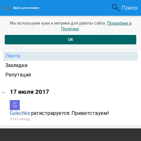
Поиск
Идеи для вязания
0
Gulechka
Мы используем куки и метрики для работы сайта.
Подробнее в
0
9 лет назад
Политике
.
Рейтинг
Репутация
ОК
Профиль
Лента
Закладки
Репутация
17 июля 2017
Gulechka
регистрируется. Приветствуем!
9 лет назад