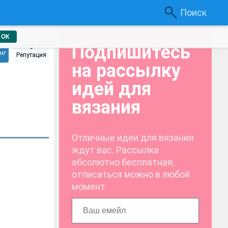
Поиск
ОК
0
Подпишитесь
нг
Репутация
на рассылку
идей для
вязания
Отличные идеи для вязания
ждут вас. Рассылка
абсолютно бесплатная,
отписаться можно в любой
момент