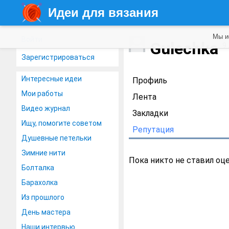
Идеи для вязания
Мы и
Войти
Gulechka
9
Зарегистрироваться
Интересные идеи
Профиль
Мои работы
Лента
Видео журнал
Закладки
Ищу, помогите советом
Репутация
Душевные петельки
Зимние нити
Пока никто не ставил оц
Болталка
Барахолка
Из прошлого
День мастера
Наши интервью