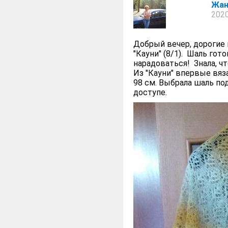
Жан
2020
Добрый вечер, дорогие 
"Кауни" (8/1). Шаль гот
нарадоваться! Знала, чт
Из "Кауни" впервые вяза
98 см. Выбрала шаль по
доступе.