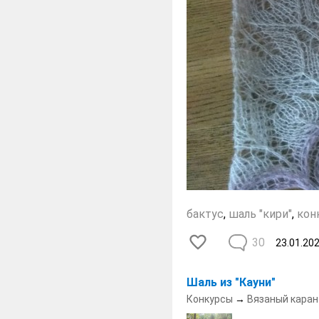
бактус
,
шаль "кири"
,
кон
30
23.01.20
Шаль из "Кауни"
Конкурсы
→
Вязаный каран