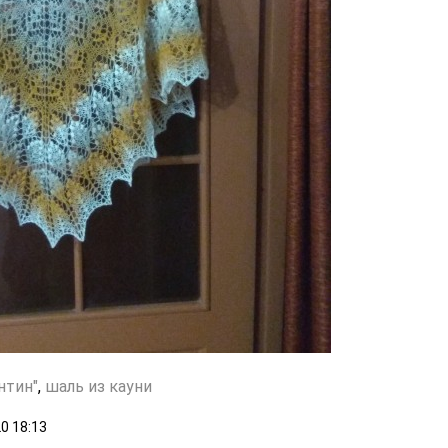
нтин"
,
шаль из кауни
20
18:13