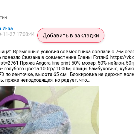
тин
а И-ва
-11-27 17:08:44
Добавить в закладки
ница". Временные условия совместника совпали с 7-м се
 повезло Связана в совместнике Елены Готлиб. https://vk.
=2761 Пряжа Angora fine print 50% мохер, 50% нейлон, 50
- голубого цвета 100гр/ 1000м, спицы бамбуковые, кубик
173 по ленточке, высота 65 см. Блокировка не держит вол
ь, пряжа неподходящая, но радует, что...