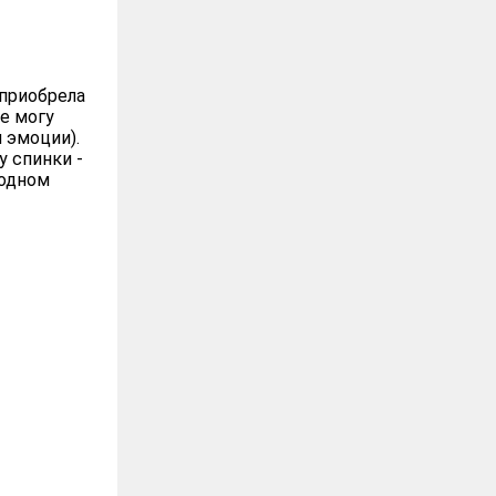
 приобрела
не могу
 эмоции).
у спинки -
бодном