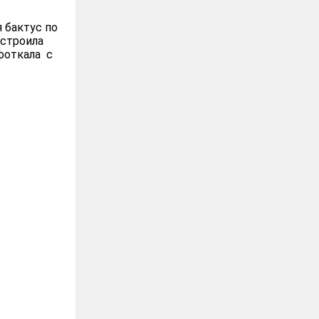
 бактус по
ристроила
Сфоткала с