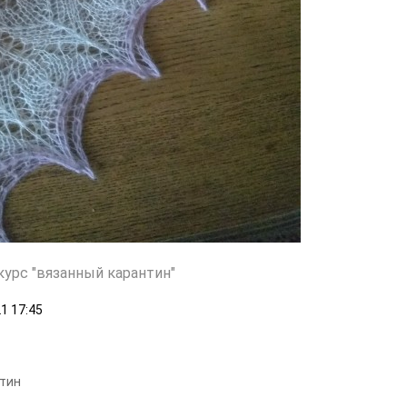
курс "вязанный карантин"
21
17:45
тин