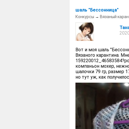
шаль "Бессонница"
Конкурсы
→
Вязаный каран
Тан
2020
Вот и моя шаль "Бессон
Вязаного карантина. Мне
159220012_46583584?post
компаньон мохер, нежно
шалочки 79 гр, размер 
но тут уж, как получилос