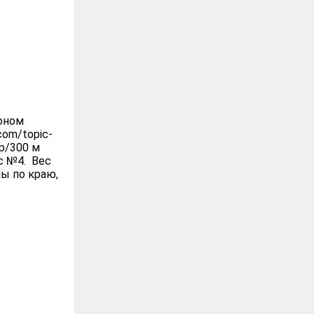
зоном
com/topic-
гр/300 м
с №4. Вес
ны по краю,