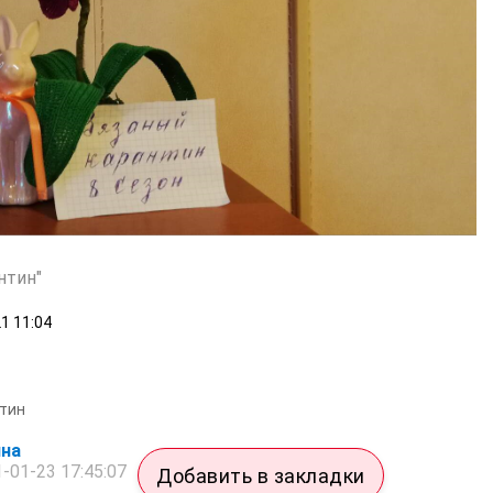
нтин"
21
11:04
тин
на
-01-23 17:45:07
Добавить в закладки