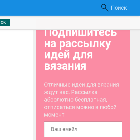
Поиск
ОК
Подпишитесь
на рассылку
идей для
вязания
Отличные идеи для вязания
ждут вас. Рассылка
абсолютно бесплатная,
отписаться можно в любой
момент