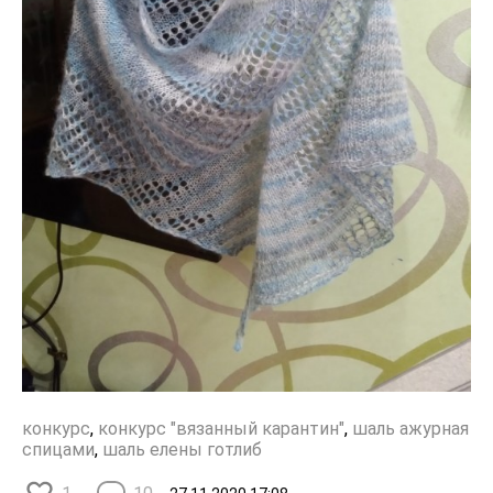
конкурс
,
конкурс "вязанный карантин"
,
шаль ажурная
спицами
,
шаль елены готлиб