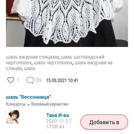
шаль ажурная спицами
,
шаль шотландский
чертополох
,
шаль чертополох
,
шаль ажурная на
спицах
,
шаль
1
29
15.05.2021
10:41
шаль "Бессонница"
Конкурсы
→
Вязаный карантин
Тана И-ва
2020-11-27
Добавить в
17:08:44