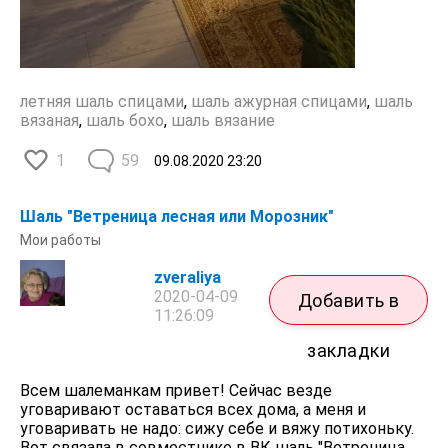
летняя шаль спицами
,
шаль ажурная спицами
,
шаль
вязаная
,
шаль бохо
,
шаль вязание
1
59
09.08.2020
23:20
Шаль "Ветреница лесная или Морозник"
Мои работы
zveraliya
2020-04-09
Добавить в
11:26:09
закладки
Всем шалеманкам привет! Сейчас везде
уговаривают оставаться всех дома, а меня и
уговаривать не надо: сижу себе и вяжу потихоньку.
Вот связала в совместнике в ВК шаль "Ветреница