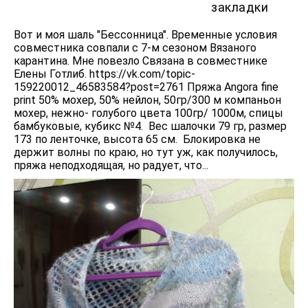
закладки
Вот и моя шаль "Бессонница". Временные условия
совместника совпали с 7-м сезоном Вязаного
карантина. Мне повезло Связана в совместнике
Елены Готлиб. https://vk.com/topic-
159220012_46583584?post=2761 Пряжа Angora fine
print 50% мохер, 50% нейлон, 50гр/300 м компаньон
мохер, нежно- голубого цвета 100гр/ 1000м, спицы
бамбуковые, кубикс №4. Вес шалочки 79 гр, размер
173 по ленточке, высота 65 см. Блокировка не
держит волны по краю, но тут уж, как получилось,
пряжа неподходящая, но радует, что...