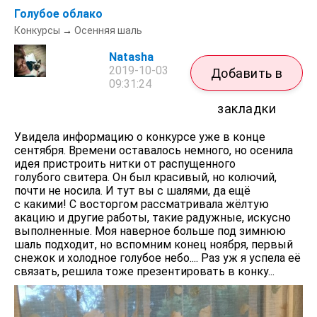
Голубое облако
Конкурсы
→
Осенняя шаль
Natasha
2019-10-03
Добавить в
09:31:24
закладки
Увидела информацию о конкурсе уже в конце
сентября. Времени оставалось немного, но осенила
идея пристроить нитки от распущенного
голубого свитера. Он был красивый, но колючий,
почти не носила. И тут вы с шалями, да ещё
с какими! С восторгом рассматривала жёлтую
акацию и другие работы, такие радужные, искусно
выполненные. Моя наверное больше под зимнюю
шаль подходит, но вспомним конец ноября, первый
снежок и холодное голубое небо.... Раз уж я успела её
связать, решила тоже презентировать в конку...