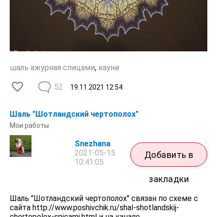
шаль ажурная спицами
,
кауни
52
19.11.2021
12:54
Шаль "Шотландский чертополох"
Мои работы
Snezhana
2021-05-15
Добавить в
10:41:05
закладки
Шаль "Шотландский чертополох" связан по схеме с
сайта http://www.poshivchik.ru/shal-shotlandskij-
chertopolox-spicami.html и на канале