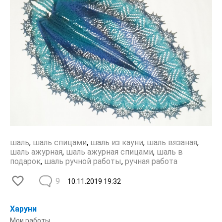
шаль
,
шаль спицами
,
шаль из кауни
,
шаль вязаная
,
шаль ажурная
,
шаль ажурная спицами
,
шаль в
подарок
,
шаль ручной работы
,
ручная работа
9
10.11.2019
19:32
Харуни
Мои работы