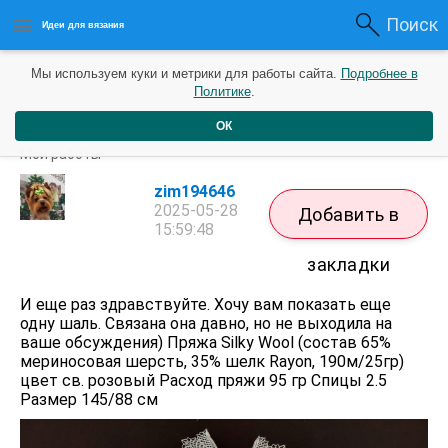
Поиск
Идеи для вязания
Мы используем куки и метрики для работы сайта.
Подробнее в
Политике
.
ОК
Шаль "Ксения" автор Карина Земцова.
Мои работы
zim194646
2025-05-28
Добавить в
15:59:48
закладки
И еще раз здравствуйте. Хочу вам показать еще
одну шаль. Связана она давно, но не выходила на
ваше обсуждения) Пряжа Silky Wool (состав 65%
мериносовая шерсть, 35% шелк Rayon, 190м/25гр)
цвет св. розовый Расход пряжи 95 гр Спицы 2.5
Размер 145/88 см