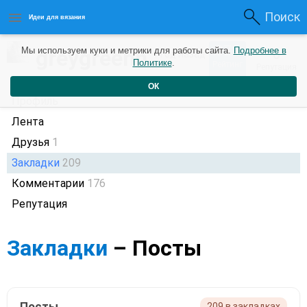
Поиск
Идеи для вязания
372
greygreenn
Мы используем куки и метрики для работы сайта.
Подробнее в
0
1 год назад
Политике
.
Рейтинг
Репутация
ОК
Профиль
Лента
Друзья
1
Закладки
209
Комментарии
176
Репутация
Закладки
– Посты
Посты
209 в закладках